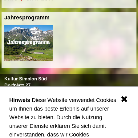
Jahresprogramm
Kultur Simplon Süd
Dorfplatz 27
3907 Simplon Dorf
Tel. +41 27 979 10 10
Hinweis
Diese Website verwendet Cookies
.
kultur@simplon.ch
um Ihnen das beste Erlebnis auf unserer
Website zu bieten. Durch die Nutzung
Quicklinks
unserer Dienste erklären Sie sich damit
© 2025 Kultur Simplon Süd
einverstanden, dass wir Cookies